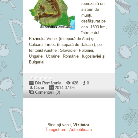
reprezintă un
sistem de
munţi,
desfăşurat pe
cca. 1500 km,
între estul
Bazinului Vienei (îi separă de Alpi) şi
Culoarul Timoc (îi separă de Balcani), pe
teritoriul Austriei, Slovaciei, Poloniei,
Ungariei, Ucrainei, României, Iugoslaviei şi
Bulgariei.
Din Româmnia
428
0
Cezar
2014-07-06
Comentarii (0)
Bine aţi venit
,
Vizitator
!
Înregistrare
|
Autentificare