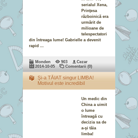
serialul Xena,
Prinţesa
războinică era
urmărit de
milioane de
telespectatori
din întreaga lume! Gabrielle a devenit
rapid ...
Monden
903
Cezar
2014-10-05
Comentarii (0)
Şi-a TĂIAT singur LIMBA!
Motivul este incredibil
Un medic din
China a uimit
o lume
întreagă cu
decizia sa de
a-şi tăia
limba!