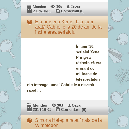
Monden
985
Cezar
2014-10-05
Comentarii (0)
Era prietena Xenei! Iată cum
arată Gabrielle la 20 de ani de la
încheierea serialului
În anii '90,
serialul Xena,
Prinţesa
războinică era
urmărit de
milioane de
telespectatori
din întreaga lume! Gabrielle a devenit
rapid ...
Monden
903
Cezar
2014-10-05
Comentarii (0)
Simona Halep a ratat finala de la
Wimbledon