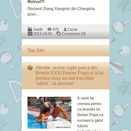
Motivul?!
Doctorul Zhang Xiangmin din Changsha,
provi...
Inedit
676
Cezar
2014-10-05
Comentarii (0)
Top Știri
Atentie, scene rupte parca din
filmele XXX! Dorian Popa si a lui
bomba sexy au dat frau liber
'iubirii'...la piscina!
A venit iar
vremea pentru
ca bruneta lui
Dorian Popa sa
suceasca gatul
tuturor