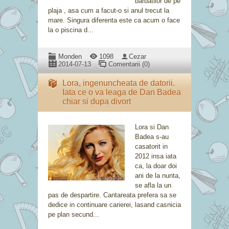
barbatilor de pe
plaja , asa cum a facut-o si anul trecut la
mare. Singura diferenta este ca acum o face
la o piscina d...
Monden
1098
Cezar
2014-07-13
Comentarii (0)
Lora, ingenuncheata de datorii.
Iata ce o va leaga de Dan Badea
chiar si dupa divort
Lora si Dan
Badea s-au
casatorit in
2012 insa iata
ca, la doar doi
ani de la nunta,
se afla la un
pas de despartire. Cantareata prefera sa se
dedice in continuare carierei, lasand casnicia
pe plan secund...