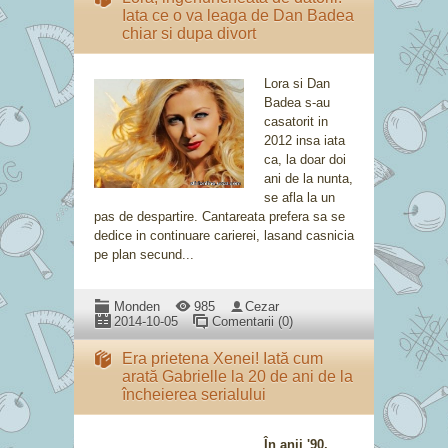
Iata ce o va leaga de Dan Badea
chiar si dupa divort
Lora si Dan
Badea s-au
casatorit in
2012 insa iata
ca, la doar doi
ani de la nunta,
se afla la un
pas de despartire. Cantareata prefera sa se
dedice in continuare carierei, lasand casnicia
pe plan secund...
Monden
985
Cezar
2014-10-05
Comentarii (0)
Era prietena Xenei! Iată cum
arată Gabrielle la 20 de ani de la
încheierea serialului
În anii '90,