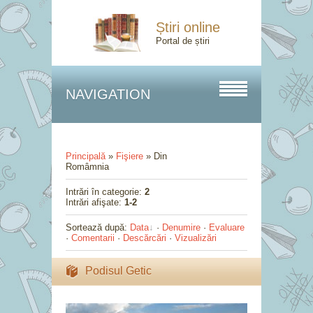
Știri online
Portal de știri
NAVIGATION
Principală
»
Fişiere
» Din
Româmnia
Intrări în categorie
:
2
Intrări afişate
:
1-2
Sortează după
:
Data
·
Denumire
·
Evaluare
·
Comentarii
·
Descărcări
·
Vizualizări
Podisul Getic