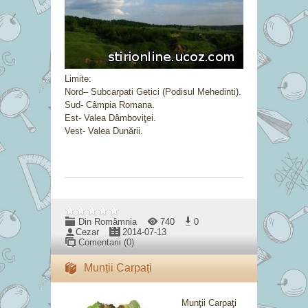
Limite:
Nord– Subcarpati Getici (Podisul Mehedinti).
Sud- Câmpia Romana.
Est- Valea Dâmboviţei.
Vest- Valea Dunării.
Din Româmnia
740
0
Cezar
2014-07-13
Comentarii (0)
Munții Carpați
Munţii Carpaţi