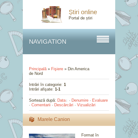
Știri online
Portal de știri
NAVIGATION
Principală
»
Fişiere
» Din America
de Nord
Intrări în categorie
:
1
Intrări afişate
:
1-1
Sortează după
:
Data
·
Denumire
·
Evaluare
·
Comentarii
·
Descărcări
·
Vizualizări
Marele Canion
Format în