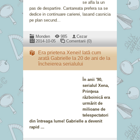
se afla la un
pas de despartire. Cantareata prefera sa se
dedice in continuare carierei, lasand casnicia
pe plan secund...
Monden
985
Cezar
2014-10-05
Comentarii (0)
Era prietena Xenei! Iată cum
arată Gabrielle la 20 de ani de la
încheierea serialului
În anii '90,
serialul Xena,
Prinţesa
războinică era
urmărit de
milioane de
telespectatori
din întreaga lume! Gabrielle a devenit
rapid ...