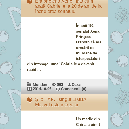
Era prietena Xenei! Iată cum
arată Gabrielle la 20 de ani de la
încheierea serialului
În anii '90,
serialul Xena,
Prinţesa
războinică era
urmărit de
milioane de
telespectatori
din întreaga lume! Gabrielle a devenit
rapid ...
Monden
903
Cezar
2014-10-05
Comentarii (0)
Şi-a TĂIAT singur LIMBA!
Motivul este incredibil
Un medic din
China a uimit