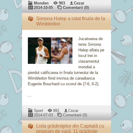
Monden
903
Cezar
2014-10-05
Comentarii (0)
Simona Halep a ratat finala de la
Wimbledon
Jucatoarea de
tenis Simona
Halep aflata pe
locul trei in
clasamentul
mondial a
pierdut calificarea in finala turneului de la
Wimbledon fiind invinsa de canadianca
Eugenie Bouchard cu scorul de (7-6, 6-2).
...
Sport
891
Cezar
2014-07-03
Comentarii (0)
Lista grădiniţelor din Capitală cu
program de vară. 11 grădiniţe