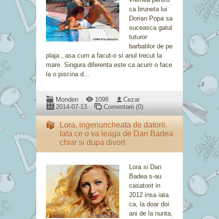
ca bruneta lui
Dorian Popa sa
suceasca gatul
tuturor
barbatilor de pe
plaja , asa cum a facut-o si anul trecut la
mare. Singura diferenta este ca acum o face
la o piscina d...
Monden
1098
Cezar
2014-07-13
Comentarii (0)
Lora, ingenuncheata de datorii.
Iata ce o va leaga de Dan Badea
chiar si dupa divort
Lora si Dan
Badea s-au
casatorit in
2012 insa iata
ca, la doar doi
ani de la nunta,