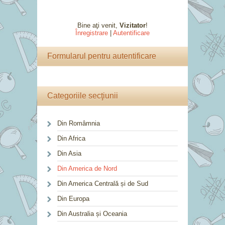
Bine aţi venit
,
Vizitator
!
Înregistrare
|
Autentificare
Formularul pentru autentificare
Categoriile secţiunii
Din Româmnia
Din Africa
Din Asia
Din America de Nord
Din America Centrală și de Sud
Din Europa
Din Australia și Oceania