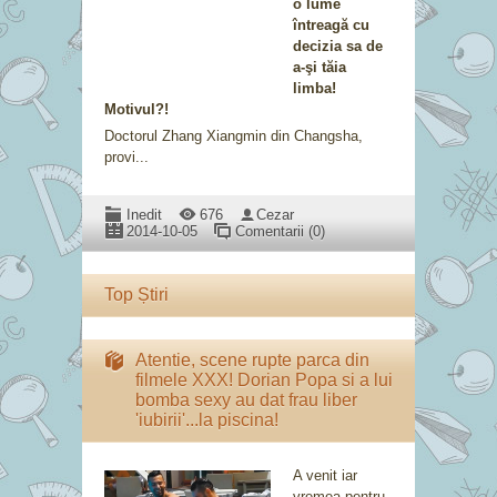
o lume
întreagă cu
decizia sa de
a-şi tăia
limba!
Motivul?!
Doctorul Zhang Xiangmin din Changsha,
provi...
Inedit
676
Cezar
2014-10-05
Comentarii (0)
Top Știri
Atentie, scene rupte parca din
filmele XXX! Dorian Popa si a lui
bomba sexy au dat frau liber
'iubirii'...la piscina!
A venit iar
vremea pentru