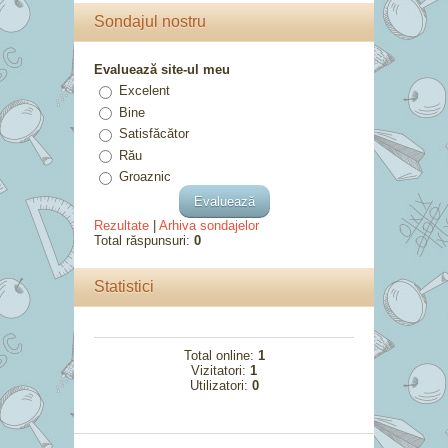
Sondajul nostru
Evaluează site-ul meu
Excelent
Bine
Satisfăcător
Rău
Groaznic
Rezultate
|
Arhiva sondajelor
Total răspunsuri:
0
Statistici
Total online:
1
Vizitatori:
1
Utilizatori:
0