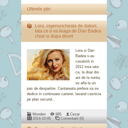
Ultimile ştiri
Lora, ingenuncheata de datorii.
Iata ce o va leaga de Dan Badea
chiar si dupa divort
Lora si Dan
Badea s-au
casatorit in
2012 insa iata
ca, la doar doi
ani de la nunta,
se afla la un
pas de despartire. Cantareata prefera sa se
dedice in continuare carierei, lasand casnicia
pe plan secund...
Monden
985
Cezar
2014-10-05
Comentarii (0)