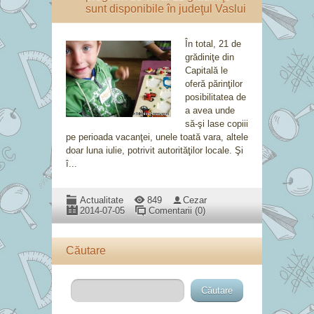
sunt disponibile în judeţul Vaslui
În total, 21 de
grădiniţe din
Capitală le
oferă părinţilor
posibilitatea de
a avea unde
să-şi lase copiii
pe perioada vacanţei, unele toată vara, altele
doar luna iulie, potrivit autorităţilor locale. Şi
î...
Actualitate
849
Cezar
2014-07-05
Comentarii (0)
Căutare