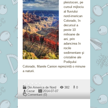
pleistocen, pe
cursul mijlociu
al fluviului
nord-imerican
Colorado, în
decursul a
peste 10
milioane de
ani, prin
adancirea în
rocile
sedimentare şi
cristaline ale
Podişului
Colorado, Marele Canion reprezintă o minune
a naturii.
Din America de Nord
382
0
Cezar
2014-07-07
Comentarii (0)