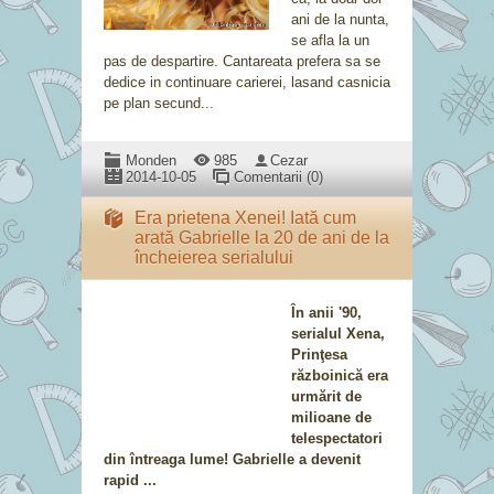
ani de la nunta,
se afla la un
pas de despartire. Cantareata prefera sa se
dedice in continuare carierei, lasand casnicia
pe plan secund...
Monden
985
Cezar
2014-10-05
Comentarii (0)
Era prietena Xenei! Iată cum
arată Gabrielle la 20 de ani de la
încheierea serialului
În anii '90,
serialul Xena,
Prinţesa
războinică era
urmărit de
milioane de
telespectatori
din întreaga lume! Gabrielle a devenit
rapid ...