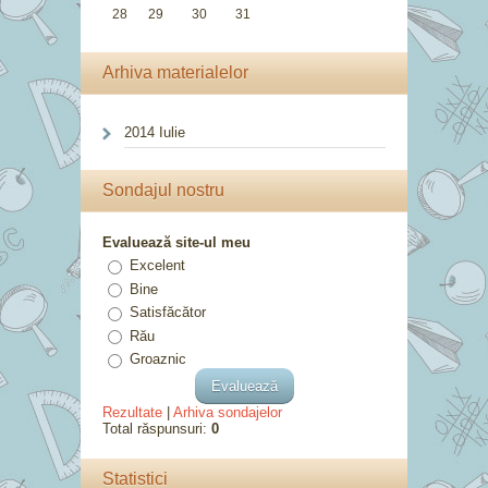
28
29
30
31
Arhiva materialelor
2014 Iulie
Sondajul nostru
Evaluează site-ul meu
Excelent
Bine
Satisfăcător
Rău
Groaznic
Rezultate
|
Arhiva sondajelor
Total răspunsuri:
0
Statistici