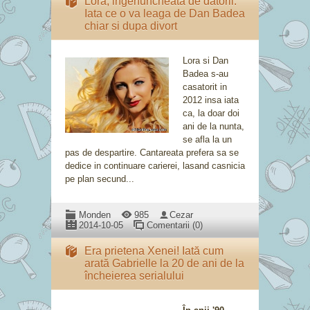
Lora, ingenuncheata de datorii.
Iata ce o va leaga de Dan Badea
chiar si dupa divort
Lora si Dan
Badea s-au
casatorit in
2012 insa iata
ca, la doar doi
ani de la nunta,
se afla la un
pas de despartire. Cantareata prefera sa se
dedice in continuare carierei, lasand casnicia
pe plan secund...
Monden
985
Cezar
2014-10-05
Comentarii (0)
Era prietena Xenei! Iată cum
arată Gabrielle la 20 de ani de la
încheierea serialului