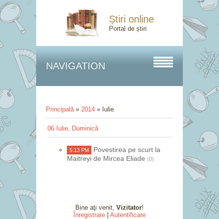
Știri online
Portal de știri
NAVIGATION
Principală
»
2014
»
Iulie
06 Iulie, Duminică
Povestirea pe scurt la
5:13 PM
Maitreyi de Mircea Eliade
(0)
Bine aţi venit
,
Vizitator
!
Înregistrare
|
Autentificare