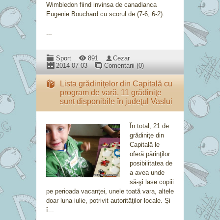
Wimbledon fiind invinsa de canadianca
Eugenie Bouchard cu scorul de (7-6, 6-2).
...
Sport
891
Cezar
2014-07-03
Comentarii (0)
Lista grădiniţelor din Capitală cu
program de vară. 11 grădiniţe
sunt disponibile în judeţul Vaslui
În total, 21 de
grădiniţe din
Capitală le
oferă părinţilor
posibilitatea de
a avea unde
să-şi lase copiii
pe perioada vacanţei, unele toată vara, altele
doar luna iulie, potrivit autorităţilor locale. Şi
î...