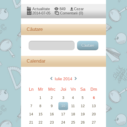
Actualitate
849
Cezar
2014-07-05
Comentarii (0)
Căutare
Calendar
«
»
Iulie 2014
Ln
Mr
Mrc
Joi
Vn
Sa
Dm
1
2
3
4
5
6
7
8
9
10
11
12
13
14
15
16
17
18
19
20
21
22
23
24
25
26
27