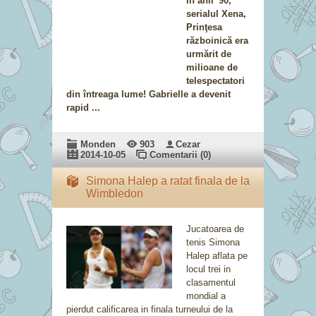
În anii '90,
serialul Xena,
Prinţesa
războinică era
urmărit de
milioane de
telespectatori
din întreaga lume! Gabrielle a devenit
rapid ...
Monden
903
Cezar
2014-10-05
Comentarii (0)
Simona Halep a ratat finala de la
Wimbledon
Jucatoarea de
tenis Simona
Halep aflata pe
locul trei in
clasamentul
mondial a
pierdut calificarea in finala turneului de la