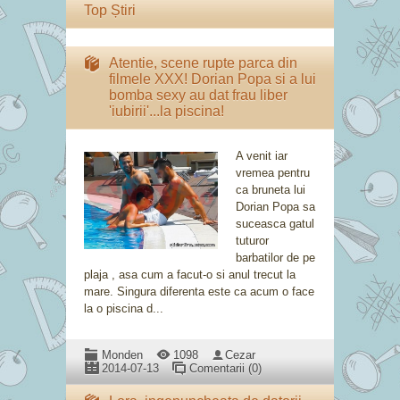
Top Știri
Atentie, scene rupte parca din
filmele XXX! Dorian Popa si a lui
bomba sexy au dat frau liber
'iubirii'...la piscina!
A venit iar
vremea pentru
ca bruneta lui
Dorian Popa sa
suceasca gatul
tuturor
barbatilor de pe
plaja , asa cum a facut-o si anul trecut la
mare. Singura diferenta este ca acum o face
la o piscina d...
Monden
1098
Cezar
2014-07-13
Comentarii (0)