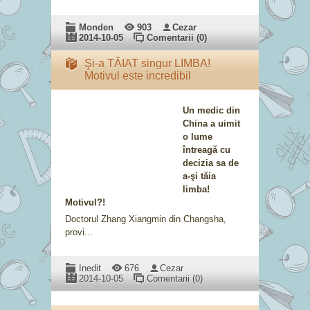
Monden
903
Cezar
2014-10-05
Comentarii (0)
Şi-a TĂIAT singur LIMBA!
Motivul este incredibil
Un medic din
China a uimit
o lume
întreagă cu
decizia sa de
a-şi tăia
limba!
Motivul?!
Doctorul Zhang Xiangmin din Changsha,
provi...
Inedit
676
Cezar
2014-10-05
Comentarii (0)