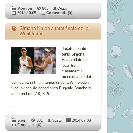
Monden
903
Cezar
2014-10-05
Comentarii (0)
Simona Halep a ratat finala de la
Wimbledon
Jucatoarea de
tenis Simona
Halep aflata pe
locul trei in
clasamentul
mondial a pierdut
calificarea in finala turneului de la Wimbledon
fiind invinsa de canadianca Eugenie Bouchard
cu scorul de (7-6, 6-2).
...
Sport
891
Cezar
2014-07-03
Comentarii (0)