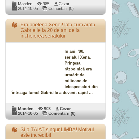
Monden
985
Cezar
2014-10-05
Comentarii (0)
Era prietena Xenei! Iată cum arată
Gabrielle la 20 de ani de la
încheierea serialului
În anii '90,
serialul Xena,
Prinţesa
războinică era
urmărit de
milioane de
telespectatori din
întreaga lume! Gabrielle a devenit rapid ...
Monden
903
Cezar
2014-10-05
Comentarii (0)
Şi-a TĂIAT singur LIMBA! Motivul
este incredibil