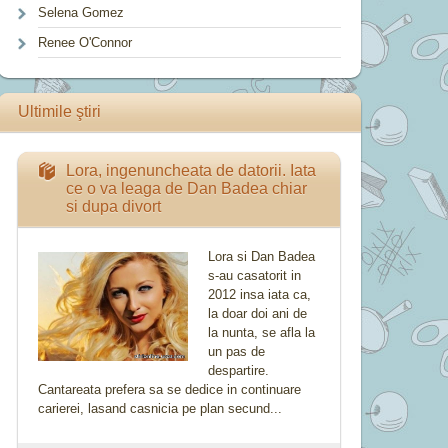
Selena Gomez
Renee O'Connor
Ultimile ştiri
Lora, ingenuncheata de datorii. Iata
ce o va leaga de Dan Badea chiar
si dupa divort
Lora si Dan Badea
s-au casatorit in
2012 insa iata ca,
la doar doi ani de
la nunta, se afla la
un pas de
despartire.
Cantareata prefera sa se dedice in continuare
carierei, lasand casnicia pe plan secund...