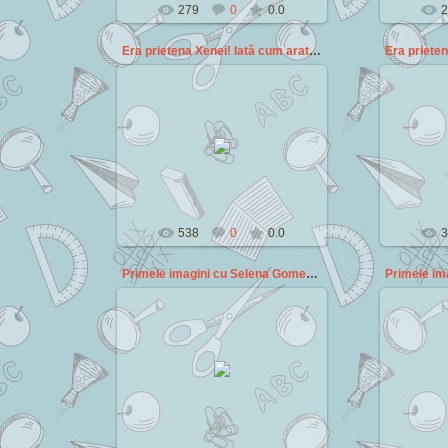
279
0
0.0
2
Era prietena Xenei! Iată cum arată Gabrielle la 20
2014-10-05
Cezar
538
0
0.0
3
Primele imagini cu Selena Gomez dupa presupusa mar
2014-07-14
Cezar