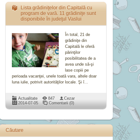
Lista grădiniţelor din Capitală cu
program de vară. 11 grădiniţe sunt
disponibile în judeţul Vaslui
În total, 21 de
grădiniţe din
Capitală le oferă
părinţilor
posibilitatea de a
avea unde să-şi
lase copiii pe
perioada vacanţei, unele toată vara, altele doar
luna iulie, potrivit autorităţilor locale. Şi î...
Actualitate
847
Cezar
2014-07-05
Comentarii (0)
Căutare