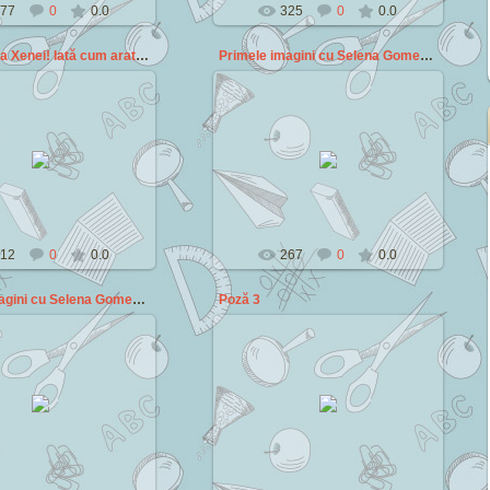
77
0
0.0
325
0
0.0
Era prietena Xenei! Iată cum arată Gabrielle la 20
Primele imagini cu Selena Gomez dupa presupusa mar
2014-10-05
2014-07-14
Cezar
Cezar
12
0
0.0
267
0
0.0
Primele imagini cu Selena Gomez dupa presupusa mar
Poză 3
2014-07-14
2014-07-13
Cezar
Cezar