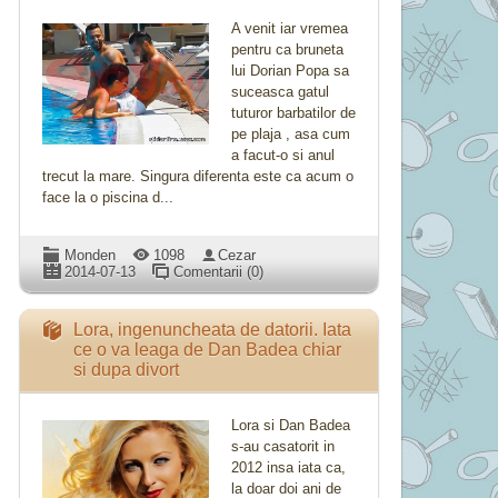
A venit iar vremea
pentru ca bruneta
lui Dorian Popa sa
suceasca gatul
tuturor barbatilor de
pe plaja , asa cum
a facut-o si anul
trecut la mare. Singura diferenta este ca acum o
face la o piscina d...
Monden
1098
Cezar
2014-07-13
Comentarii (0)
Lora, ingenuncheata de datorii. Iata
ce o va leaga de Dan Badea chiar
si dupa divort
Lora si Dan Badea
s-au casatorit in
2012 insa iata ca,
la doar doi ani de