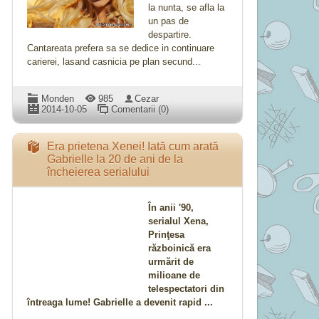
la nunta, se afla la
un pas de
despartire.
Cantareata prefera sa se dedice in continuare
carierei, lasand casnicia pe plan secund...
Monden
985
Cezar
2014-10-05
Comentarii (0)
Era prietena Xenei! Iată cum arată
Gabrielle la 20 de ani de la
încheierea serialului
În anii '90,
serialul Xena,
Prinţesa
războinică era
urmărit de
milioane de
telespectatori din
întreaga lume! Gabrielle a devenit rapid ...