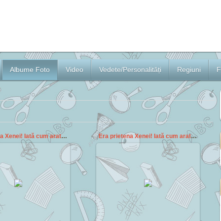
Albume Foto
Video
Vedete/Personalități
Regiuni
F
Era prietena Xenei! Iată cum arată Gabrielle la 20
Era prietena Xenei! Iată cum arată Gabrielle la 20
2014-10-05
2014-10-05
Cezar
Cezar