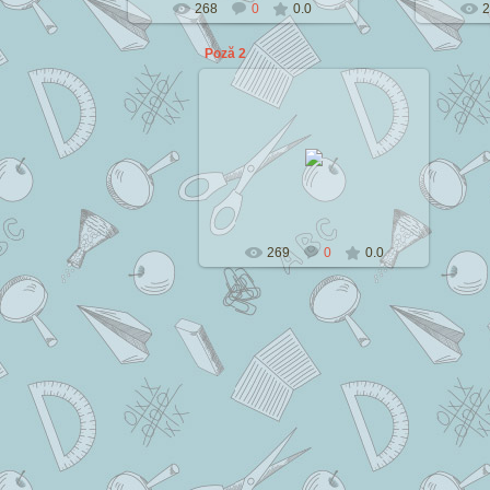
268
0
0.0
2
Poză 2
2014-07-13
Cezar
269
0
0.0