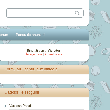
orum
Panou de anunţuri
Bine aţi venit
,
Vizitator
!
Înregistrare
|
Autentificare
Formularul pentru autentificare
Categoriile secţiunii
Vanessa Paradis