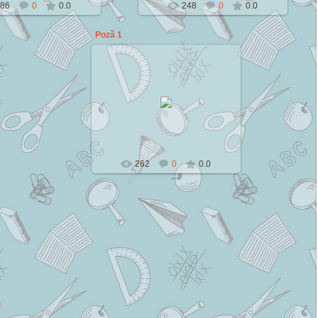
86
0
0.0
248
0
0.0
Poză 1
2014-07-13
Cezar
262
0
0.0