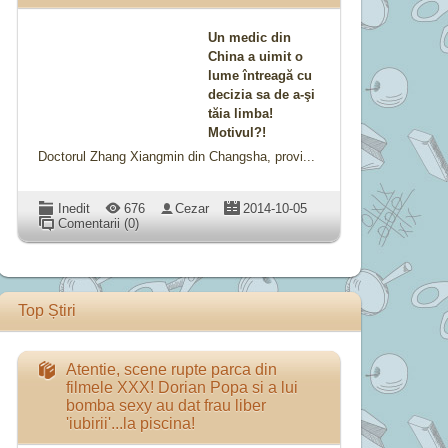
Un medic din
China a uimit o
lume întreagă cu
decizia sa de a-şi
tăia limba!
Motivul?!
Doctorul Zhang Xiangmin din Changsha, provi...
Inedit
676
Cezar
2014-10-05
Comentarii (0)
Top Știri
Atentie, scene rupte parca din
filmele XXX! Dorian Popa si a lui
bomba sexy au dat frau liber
'iubirii'...la piscina!